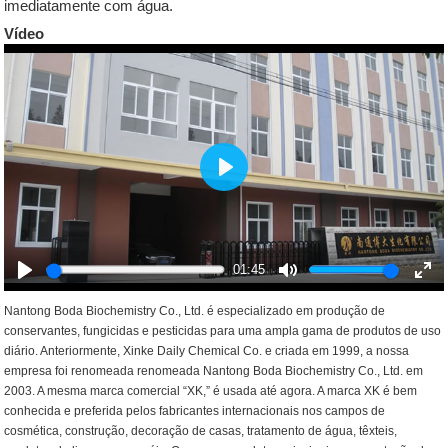
imediatamente com água.
Vídeo
Play
01:45
Play
Mute
Ent
Nantong Boda Biochemistry Co., Ltd. é especializado em produção de
full
conservantes, fungicidas e pesticidas para uma ampla gama de produtos de uso
diário. Anteriormente, Xinke Daily Chemical Co. e criada em 1999, a nossa
empresa foi renomeada renomeada Nantong Boda Biochemistry Co., Ltd. em
2003. A mesma marca comercial “XK,” é usada até agora. A marca XK é bem
conhecida e preferida pelos fabricantes internacionais nos campos de
cosmética, construção, decoração de casas, tratamento de água, têxteis,