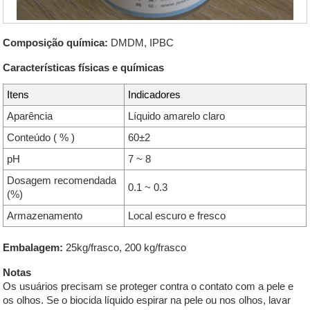
Composição química:
DMDM, IPBC
Características físicas e químicas
Itens
Indicadores
Aparência
Líquido amarelo claro
Conteúdo ( % )
60±2
pH
7 ~ 8
Dosagem recomendada
0.1 ~ 0.3
(%)
Armazenamento
Local escuro e fresco
Embalagem:
25kg/frasco, 200 kg/frasco
Notas
Os usuários precisam se proteger contra o contato com a pele e
os olhos. Se o biocida líquido espirar na pele ou nos olhos, lavar